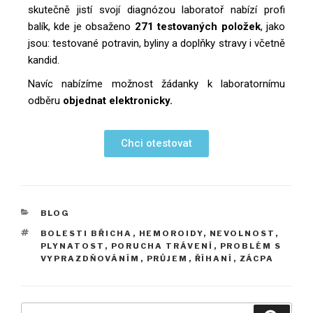
skutečně jistí svojí diagnózou laboratoř nabízí profi
balík, kde je obsaženo
271 testovaných položek
, jako
jsou: testované potravin, byliny a doplňky stravy i včetně
kandid.
Navíc nabízíme možnost žádanky k laboratornímu
odběru
objednat elektronicky.
Chci otestovat
BLOG
BOLESTI BŘICHA
,
HEMOROIDY
,
NEVOLNOST
,
PLYNATOST
,
PORUCHA TRÁVENÍ
,
PROBLÉM S
VYPRAZDŇOVÁNÍM
,
PRŮJEM
,
ŘÍHANÍ
,
ZÁCPA