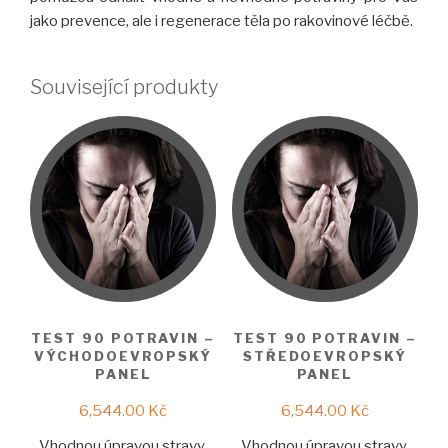
jako prevence, ale i regenerace těla po rakovinové léčbě.
Související produkty
TEST 90 POTRAVIN –
TEST 90 POTRAVIN –
VÝCHODOEVROPSKÝ
STŘEDOEVROPSKÝ
PANEL
PANEL
6,544.00
Kč
6,544.00
Kč
Vhodnou úpravou stravy,
Vhodnou úpravou stravy,