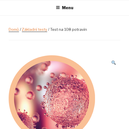
Přejít
Menu
k
obsahu
webu
Domů
/
Základní testy
/ Test na 108 potravin