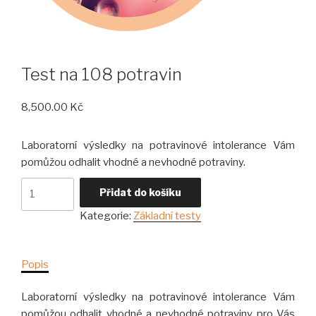
Test na 108 potravin
8,500.00
Kč
Laboratorní výsledky na potravinové intolerance Vám
pomůžou odhalit vhodné a nevhodné potraviny.
Test
Přidat do košíku
na
Kategorie:
Základní testy
108
potravin
množství
Popis
Laboratorní výsledky na potravinové intolerance Vám
pomůžou odhalit vhodné a nevhodné potraviny pro Vás