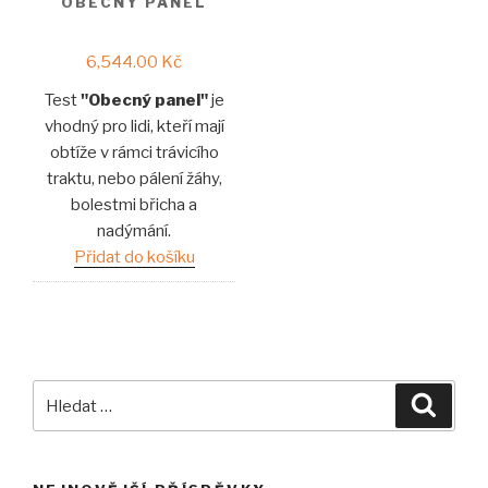
OBECNÝ PANEL
6,544.00
Kč
Test
"Obecný panel"
je
vhodný pro lidi, kteří mají
obtíže v rámci trávicího
traktu, nebo pálení žáhy,
bolestmi břicha a
nadýmání.
Přidat do košíku
Hledat:
Hledán