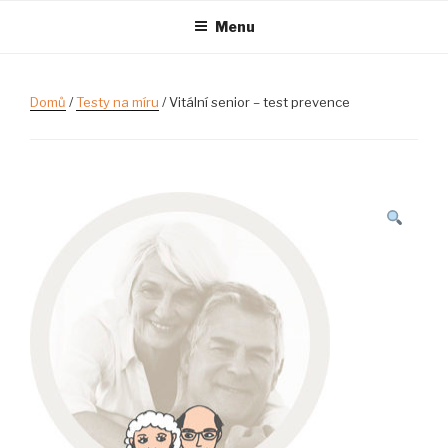
Přejít
Menu
k
obsahu
webu
Domů
/
Testy na míru
/ Vitální senior – test prevence