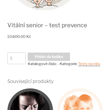
Vitální senior – test prevence
10,600.00
Kč
Vitální
Přidat do košíku
senior
Katalogové číslo:
-
Kategorie:
Testy na míru
-
test
prevence
Související produkty
množství