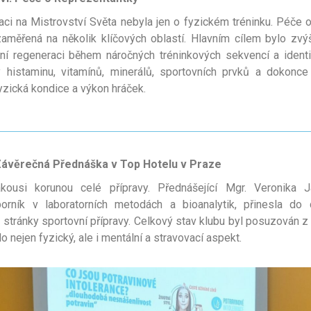
kaci na Mistrovství Světa nebyla jen o fyzickém tréninku. Péče
aměřená na několik klíčových oblastí. Hlavním cílem bylo zvýš
ní regeneraci během náročných tréninkových sekvencí a identi
ny histaminu, vitamínů, minerálů, sportovních prvků a dokonce
fyzická kondice a výkon hráček.
Závěrečná Přednáška v Top Hotelu v Praze
kousi korunou celé přípravy. Přednášející Mgr. Veronika 
ník v laboratorních metodách a bioanalytik, přinesla do 
stránky sportovní přípravy. Celkový stav klubu byl posuzován z
o nejen fyzický, ale i mentální a stravovací aspekt.