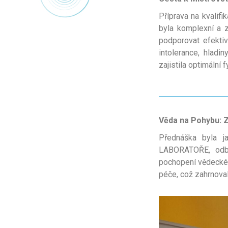
Příprava na kvalifi
byla komplexní a z
podporovat efektiv
intolerance, hladi
zajistila optimální 
Věda na Pohybu: 
Přednáška byla ja
LABORATOŘE, odbor
pochopení vědecké 
péče, což zahrnoval