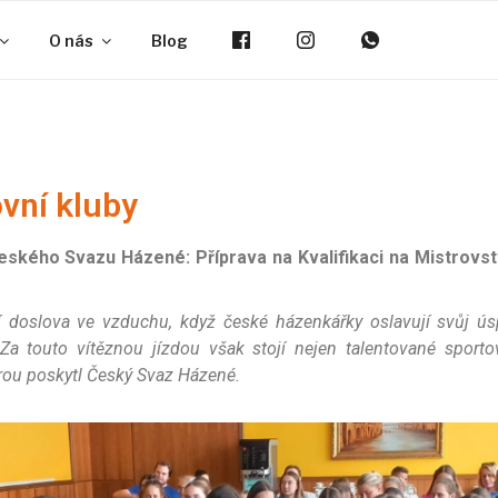
O nás
Blog
vní kluby
eského Svazu Házené: Příprava na Kvalifikaci na Mistrovs
í doslova ve vzduchu, když české házenkářky oslavují svůj 
 Za touto vítěznou jízdou však stojí nejen talentované sportov
erou poskytl Český Svaz Házené.