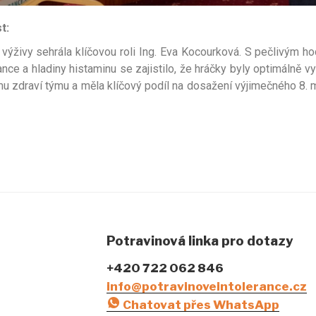
t:
 výživy sehrála klíčovou roli Ing. Eva Kocourková. S pečlivým 
ance a hladiny histaminu se zajistilo, že hráčky byly optimálně vy
u zdraví týmu a měla klíčový podíl na dosažení výjimečného 8. 
Potravinová linka pro dotazy
+420 722 062 846
info@potravinoveintolerance.cz
Chatovat přes WhatsApp