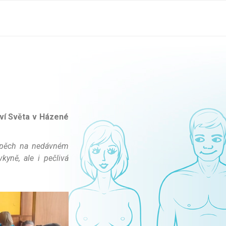
tví Světa v Házené
úspěch na nedávném
kyně, ale i pečlivá